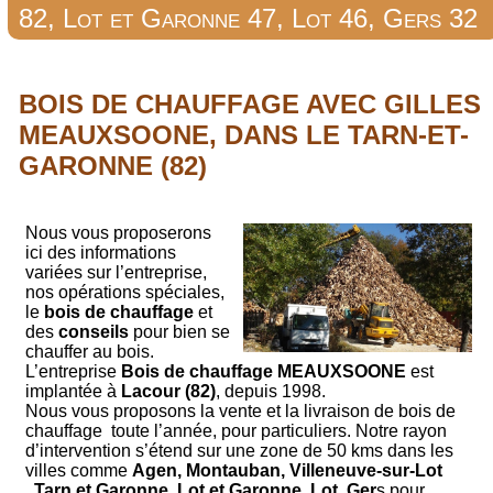
82, Lot et Garonne 47, Lot 46, Gers 32
BOIS DE CHAUFFAGE AVEC GILLES
MEAUXSOONE, DANS LE TARN-ET-
GARONNE (82)
Nous vous proposerons
ici des informations
variées sur l’entreprise,
nos opérations spéciales,
le
bois de chauffage
et
des
conseils
pour bien se
chauffer au bois.
L’entreprise
Bois de chauffage MEAUXSOONE
est
implantée à
Lacour (82)
, depuis 1998.
Nous vous proposons la vente et la livraison de bois de
chauffage toute l’année, pour particuliers. Notre rayon
d’intervention s’étend sur une zone de 50 kms dans les
villes comme
Agen, Montauban, Villeneuve-sur-Lot
, Tarn et Garonne, Lot et Garonne, Lot, Ger
s pour