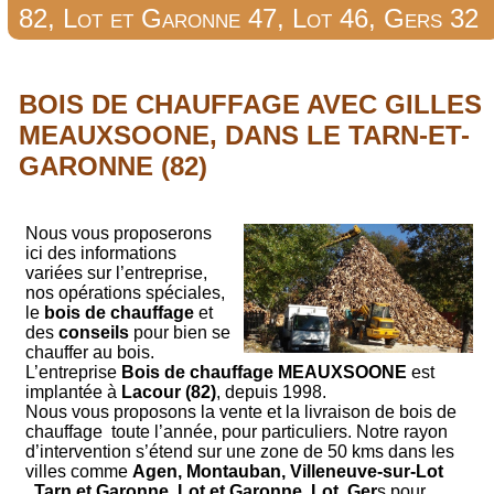
82, Lot et Garonne 47, Lot 46, Gers 32
BOIS DE CHAUFFAGE AVEC GILLES
MEAUXSOONE, DANS LE TARN-ET-
GARONNE (82)
Nous vous proposerons
ici des informations
variées sur l’entreprise,
nos opérations spéciales,
le
bois de chauffage
et
des
conseils
pour bien se
chauffer au bois.
L’entreprise
Bois de chauffage MEAUXSOONE
est
implantée à
Lacour (82)
, depuis 1998.
Nous vous proposons la vente et la livraison de bois de
chauffage toute l’année, pour particuliers. Notre rayon
d’intervention s’étend sur une zone de 50 kms dans les
villes comme
Agen, Montauban, Villeneuve-sur-Lot
, Tarn et Garonne, Lot et Garonne, Lot, Ger
s pour